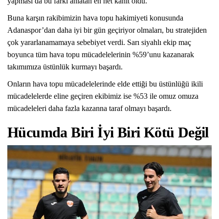
yapması da bu farkı anlatan en net kanıt oldu.
Buna karşın rakibimizin hava topu hakimiyeti konusunda
Adanaspor’dan daha iyi bir gün geçiriyor olmaları, bu stratejiden
çok yararlanamamaya sebebiyet verdi. Sarı siyahlı ekip maç
boyunca tüm hava topu mücadelelerinin %59’unu kazanarak
takımımıza üstünlük kurmayı başardı.
Onların hava topu mücadelelerinde elde ettiği bu üstünlüğü ikili
mücadelelerde eline geçiren ekibimiz ise %53 ile omuz omuza
mücadeleleri daha fazla kazanna taraf olmayı başardı.
Hücumda Biri İyi Biri Kötü Değil