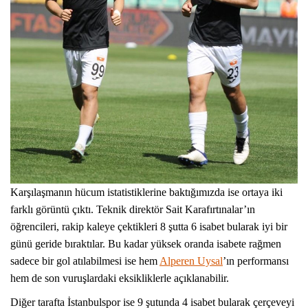
Karşılaşmanın hücum istatistiklerine baktığımızda ise ortaya iki
farklı görüntü çıktı. Teknik direktör Sait Karafırtınalar’ın
öğrencileri, rakip kaleye çektikleri 8 şutta 6 isabet bularak iyi bir
günü geride bıraktılar. Bu kadar yüksek oranda isabete rağmen
sadece bir gol atılabilmesi ise hem
Alperen Uysal
’ın performansı
hem de son vuruşlardaki eksikliklerle açıklanabilir.
Diğer tarafta İstanbulspor ise 9 şutunda 4 isabet bularak çerçeveyi