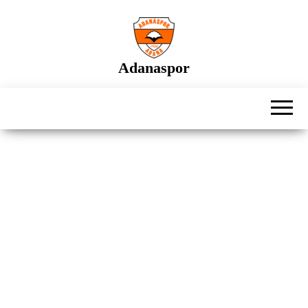
İçeriğe
atla
Adanaspor