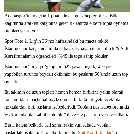
Adanaspor’un maçtan 1 puan almasının sebeplerini istatistik
kağıdında ararken karşımıza gelen ilk satırda elbette topla oynama
oranları yer alıyor.
Spor Toto 1. Lig’in 36’ncı haftasındaki bu maçta rakibi
İstanbulspor karşısında topla daha az oynayan teknik direktör Sait
Karafırtınalar’ın öğrencileri, %45 ile topa sahip oldular.
İstanbulspor’un yaptığı toplam 525 pasa karşılık, 410 pas
yapabilen turuncu beyazlı ekibimiz, bu pasların 56’sında uzun top
oynadı.
İki takımın da uzun topları hemen hemen birbirine yakın olarak
kullandıkları maçta hal böyle olunca farkı belirleyebilecek olan
noktalardan biri, pasların isabetleriydi. Toplam pas isabet oranında
%79’u bularak “kabul edilebilir” düzeyde paslarını yerine yolladı.
Buna karşın belki de asıl sorun rakip yarı sahada yapılan
paslardaki isabetti. Zira teknik direktör
Sait Karafırtınalar
’ın