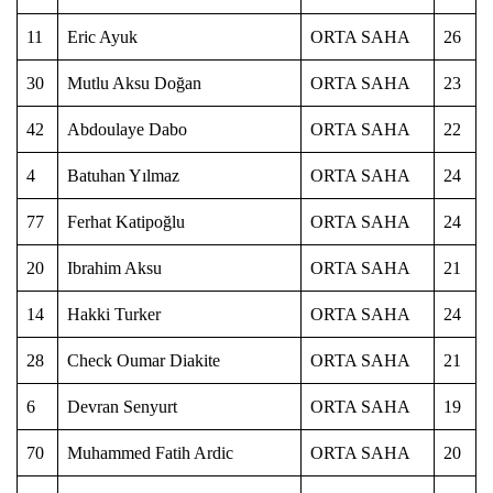
11
Eric Ayuk
ORTA SAHA
26
30
Mutlu Aksu Doğan
ORTA SAHA
23
42
Abdoulaye Dabo
ORTA SAHA
22
4
Batuhan Yılmaz
ORTA SAHA
24
77
Ferhat Katipoğlu
ORTA SAHA
24
20
Ibrahim Aksu
ORTA SAHA
21
14
Hakki Turker
ORTA SAHA
24
28
Check Oumar Diakite
ORTA SAHA
21
6
Devran Senyurt
ORTA SAHA
19
70
Muhammed Fatih Ardic
ORTA SAHA
20