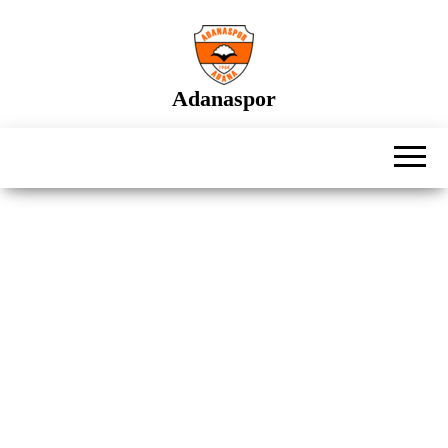
İçeriğe
atla
Adanaspor