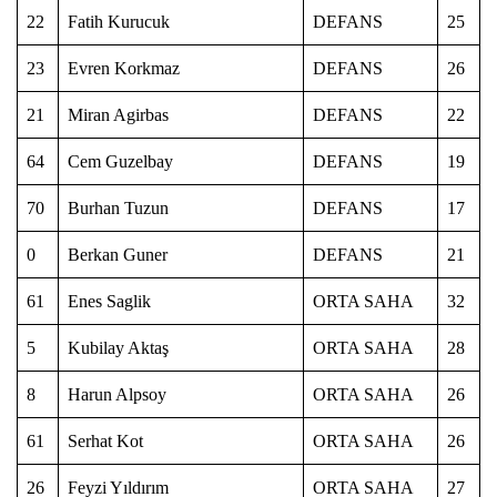
22
Fatih Kurucuk
DEFANS
25
23
Evren Korkmaz
DEFANS
26
21
Miran Agirbas
DEFANS
22
64
Cem Guzelbay
DEFANS
19
70
Burhan Tuzun
DEFANS
17
0
Berkan Guner
DEFANS
21
61
Enes Saglik
ORTA SAHA
32
5
Kubilay Aktaş
ORTA SAHA
28
8
Harun Alpsoy
ORTA SAHA
26
61
Serhat Kot
ORTA SAHA
26
26
Feyzi Yıldırım
ORTA SAHA
27