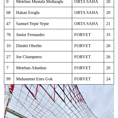
0
Metehan Mustafa Mollaoglu
ORTA SAHA
20
68
Hakan Eroglu
ORTA SAHA
20
47
Samuel Yepie Yepie
ORTA SAHA
21
78
Junior Fernandes
FORVET
35
10
Dimitri Oberlin
FORVET
26
27
Joe Champness
FORVET
26
7
Metehan Altunbas
FORVET
20
99
Muhammet Enes Gok
FORVET
24