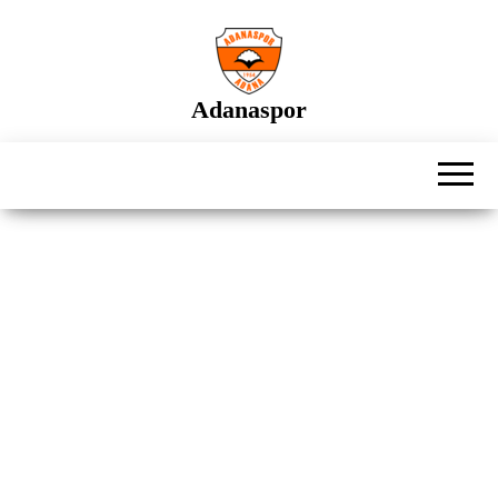
İçeriğe
atla
Adanaspor