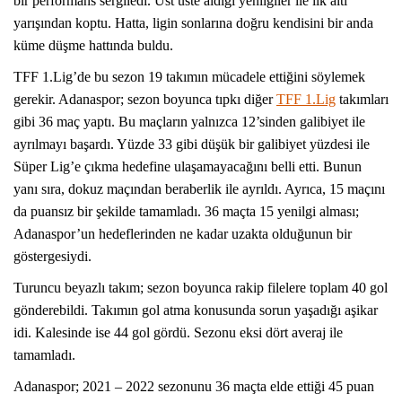
bir performans sergiledi. Üst üste aldığı yenilgiler ile ilk altı
yarışından koptu. Hatta, ligin sonlarına doğru kendisini bir anda
küme düşme hattında buldu.
TFF 1.Lig’de bu sezon 19 takımın mücadele ettiğini söylemek
gerekir. Adanaspor; sezon boyunca tıpkı diğer
TFF 1.Lig
takımları
gibi 36 maç yaptı. Bu maçların yalnızca 12’sinden galibiyet ile
ayrılmayı başardı. Yüzde 33 gibi düşük bir galibiyet yüzdesi ile
Süper Lig’e çıkma hedefine ulaşamayacağını belli etti. Bunun
yanı sıra, dokuz maçından beraberlik ile ayrıldı. Ayrıca, 15 maçını
da puansız bir şekilde tamamladı. 36 maçta 15 yenilgi alması;
Adanaspor’un hedeflerinden ne kadar uzakta olduğunun bir
göstergesiydi.
Turuncu beyazlı takım; sezon boyunca rakip filelere toplam 40 gol
gönderebildi. Takımın gol atma konusunda sorun yaşadığı aşikar
idi. Kalesinde ise 44 gol gördü. Sezonu eksi dört averaj ile
tamamladı.
Adanaspor; 2021 – 2022 sezonunu 36 maçta elde ettiği 45 puan