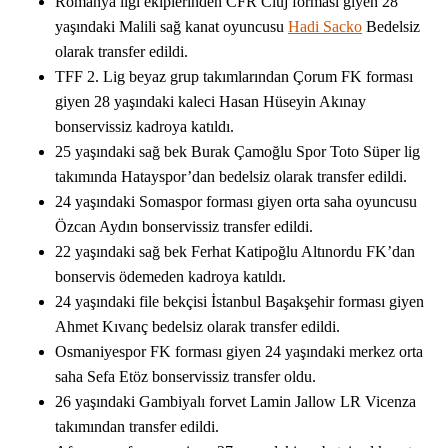
Romanya ligi ekiplerinden CFR Cluj forması giyen 28
yaşındaki Malili sağ kanat oyuncusu
Hadi Sacko
Bedelsiz
olarak transfer edildi.
TFF 2. Lig beyaz grup takımlarından Çorum FK forması
giyen 28 yaşındaki kaleci Hasan Hüseyin Akınay
bonservissiz kadroya katıldı.
25 yaşındaki sağ bek Burak Çamoğlu Spor Toto Süper lig
takımında Hatayspor’dan bedelsiz olarak transfer edildi.
24 yaşındaki Somaspor forması giyen orta saha oyuncusu
Özcan Aydın bonservissiz transfer edildi.
22 yaşındaki sağ bek Ferhat Katipoğlu Altınordu FK’dan
bonservis ödemeden kadroya katıldı.
24 yaşındaki file bekçisi İstanbul Başakşehir forması giyen
Ahmet Kıvanç bedelsiz olarak transfer edildi.
Osmaniyespor FK forması giyen 24 yaşındaki merkez orta
saha Sefa Etöz bonservissiz transfer oldu.
26 yaşındaki Gambiyalı forvet Lamin Jallow LR Vicenza
takımından transfer edildi.