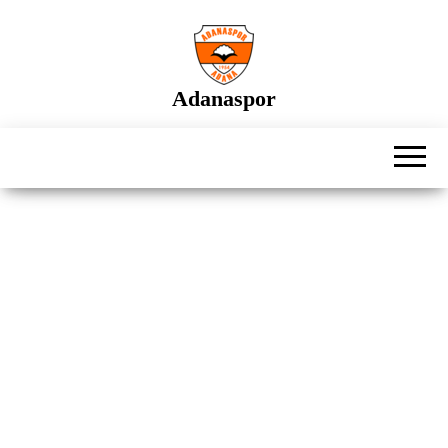
İçeriğe
atla
Adanaspor