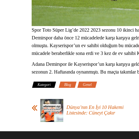
Spor Toto Süper Lig’de 2022 2023 sezonu 10 ikinci haf
Demirspor daha önce 12 mücadelede karşı karşıya gelm
olmuştu. Kayserispor’un ev sahibi olduğum bu mücade
mücadele beraberlikle sona erdi ve 3 kez de ev sahibi Ka
Adana Demirspor ile Kayserispor’un karşı karşıya geld
sezonun 2. Haftasında oynanmıştı. Bu maçta takımlar bi
Kategori
Blog
Genel
Dünya’nın En İyi 10 Hakemi
Listesinde: Cüneyt Çakır