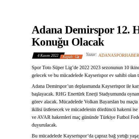
Adana Demirspor 12. H
Konuğu Olacak
Yazar:
ADANASPORHABE
4 Kasım 2022
Kapalı
Spor Toto Süper Lig’de 2022 2023 sezonunun 10 ikinci
gelecek ve bu mücadelede Kayserispor ev sahibi olan t
Adana Demirspor’un deplasmanda Kayserispor ile karş
başlayacak. RHG Enertürk Enerji Stadyumunda oynana
görev alacak. Mücadelede Volkan Bayarslan bu maçta 
ikilisi üstlenecek ve mücadelenin dördüncü hakemi i
ve AVAR hakemleri maç gününde Türkiye Futbol Federas
duyurulacak.
Bu mücadelede Kayserispor’da çapraz bağ yırtığı yaşay