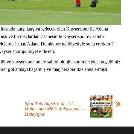
tasında karşı karşıya gelecek olan Kayserispor ile Adana
işti ve bu maçlardan 7 tanesinde Kayserispor ev sahibi
lelerde 1 maç Adana Demirspor galibiyetiyle sona ererken 3
yserispor galibiyet elde etti.
iği ve kayserispor’un ev sahibi olduğu son mücadele geçtiğimiz
rer gol atmayı başarmış ve maç beraberlikle sona ermişti
Spor Toto Süper Ligin 12.
Haftasında MKE Ankaragücü –
Hatayspor