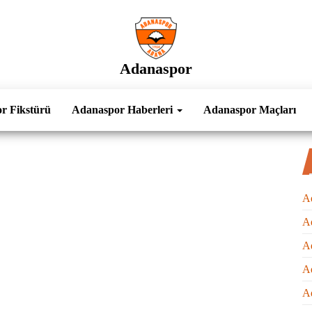
Adanaspor
r Fikstürü
Adanaspor Haberleri
Adanaspor Maçları
Ad
A
Ad
A
A