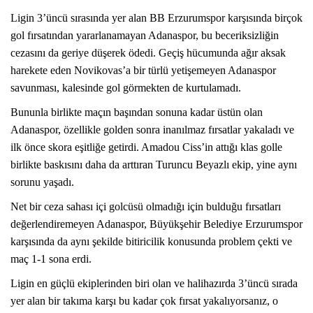
Ligin 3’üncü sırasında yer alan BB Erzurumspor karşısında birçok
gol fırsatından yararlanamayan Adanaspor, bu beceriksizliğin
cezasını da geriye düşerek ödedi. Geçiş hücumunda ağır aksak
harekete eden Novikovas’a bir türlü yetişemeyen Adanaspor
savunması, kalesinde gol görmekten de kurtulamadı.
Bununla birlikte maçın başından sonuna kadar üstün olan
Adanaspor, özellikle golden sonra inanılmaz fırsatlar yakaladı ve
ilk önce skora eşitliğe getirdi. Amadou Ciss’in attığı klas golle
birlikte baskısını daha da arttıran Turuncu Beyazlı ekip, yine aynı
sorunu yaşadı.
Net bir ceza sahası içi golcüsü olmadığı için bulduğu fırsatları
değerlendiremeyen Adanaspor, Büyükşehir Belediye Erzurumspor
karşısında da aynı şekilde bitiricilik konusunda problem çekti ve
maç 1-1 sona erdi.
Ligin en güçlü ekiplerinden biri olan ve halihazırda 3’üncü sırada
yer alan bir takıma karşı bu kadar çok fırsat yakalıyorsanız, o