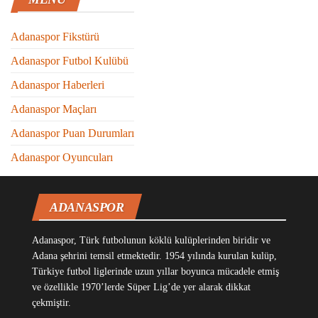
Adanaspor Fikstürü
Adanaspor Futbol Kulübü
Adanaspor Haberleri
Adanaspor Maçları
Adanaspor Puan Durumları
Adanaspor Oyuncuları
ADANASPOR
Adanaspor, Türk futbolunun köklü kulüplerinden biridir ve
Adana şehrini temsil etmektedir. 1954 yılında kurulan kulüp,
Türkiye futbol liglerinde uzun yıllar boyunca mücadele etmiş
ve özellikle 1970’lerde Süper Lig’de yer alarak dikkat
çekmiştir.