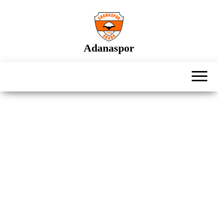
İçeriğe
atla
Adanaspor