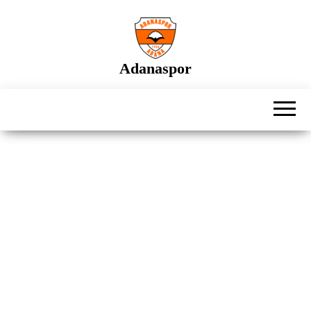
İçeriğe
atla
Adanaspor