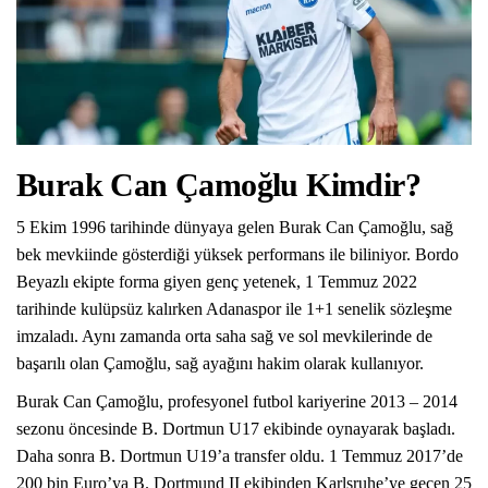
Burak Can Çamoğlu Kimdir?
5 Ekim 1996 tarihinde dünyaya gelen Burak Can Çamoğlu, sağ
bek mevkiinde gösterdiği yüksek performans ile biliniyor. Bordo
Beyazlı ekipte forma giyen genç yetenek, 1 Temmuz 2022
tarihinde kulüpsüz kalırken Adanaspor ile 1+1 senelik sözleşme
imzaladı. Aynı zamanda orta saha sağ ve sol mevkilerinde de
başarılı olan Çamoğlu, sağ ayağını hakim olarak kullanıyor.
Burak Can Çamoğlu, profesyonel futbol kariyerine 2013 – 2014
sezonu öncesinde B. Dortmun U17 ekibinde oynayarak başladı.
Daha sonra B. Dortmun U19’a transfer oldu. 1 Temmuz 2017’de
200 bin Euro’ya B. Dortmund II ekibinden Karlsruhe’ye geçen 25