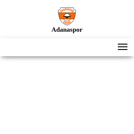
İçeriğe
atla
Adanaspor