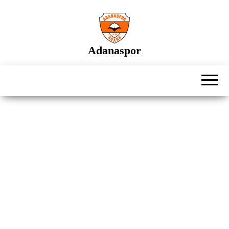
İçeriğe
atla
Adanaspor