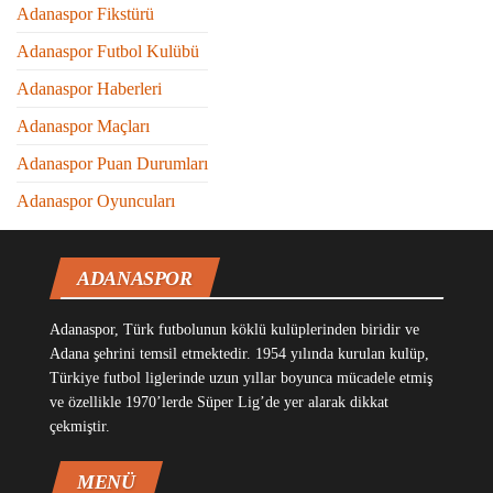
Adanaspor Fikstürü
Adanaspor Futbol Kulübü
Adanaspor Haberleri
Adanaspor Maçları
Adanaspor Puan Durumları
Adanaspor Oyuncuları
ADANASPOR
Adanaspor, Türk futbolunun köklü kulüplerinden biridir ve
Adana şehrini temsil etmektedir. 1954 yılında kurulan kulüp,
Türkiye futbol liglerinde uzun yıllar boyunca mücadele etmiş
ve özellikle 1970’lerde Süper Lig’de yer alarak dikkat
çekmiştir.
MENÜ