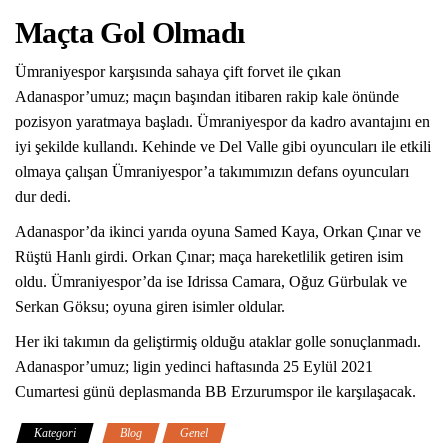
Maçta Gol Olmadı
Ümraniyespor karşısında sahaya çift forvet ile çıkan
Adanaspor’umuz; maçın başından itibaren rakip kale önünde
pozisyon yaratmaya başladı. Ümraniyespor da kadro avantajını en
iyi şekilde kullandı. Kehinde ve Del Valle gibi oyuncuları ile etkili
olmaya çalışan Ümraniyespor’a takımımızın defans oyuncuları
dur dedi.
Adanaspor’da ikinci yarıda oyuna Samed Kaya, Orkan Çınar ve
Rüştü Hanlı girdi. Orkan Çınar; maça hareketlilik getiren isim
oldu. Ümraniyespor’da ise Idrissa Camara, Oğuz Gürbulak ve
Serkan Göksu; oyuna giren isimler oldular.
Her iki takımın da geliştirmiş olduğu ataklar golle sonuçlanmadı.
Adanaspor’umuz; ligin yedinci haftasında 25 Eylül 2021
Cumartesi günü deplasmanda BB Erzurumspor ile karşılaşacak.
Kategori
Blog
Genel