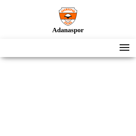
İçeriğe
atla
Adanaspor