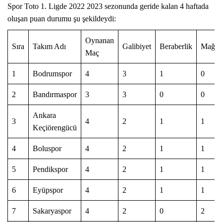
Spor Toto 1. Ligde 2022 2023 sezonunda geride kalan 4 haftada
oluşan puan durumu şu şekildeydi:
Oynanan
Sıra
Takım Adı
Galibiyet
Beraberlik
Mağlu
Maç
1
Bodrumspor
4
3
1
0
2
Bandırmaspor
3
3
0
0
Ankara
3
4
2
1
1
Keçiörengücü
4
Boluspor
4
2
1
1
5
Pendikspor
4
2
1
1
6
Eyüpspor
4
2
1
1
7
Sakaryaspor
4
2
0
2