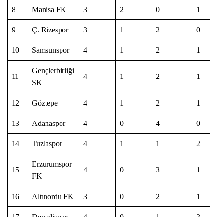
8
Manisa FK
3
2
0
1
9
Ç. Rizespor
3
1
2
0
10
Samsunspor
4
1
2
1
Gençlerbirliği
11
4
1
2
1
SK
12
Göztepe
4
1
2
1
13
Adanaspor
4
0
4
0
14
Tuzlaspor
4
1
1
2
Erzurumspor
15
4
0
3
1
FK
16
Altınordu FK
3
0
2
1
17
Denizlispor
4
0
1
3