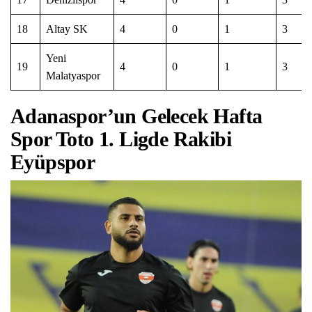
18
Altay SK
4
0
1
3
Yeni
19
4
0
1
3
Malatyaspor
Adanaspor’un Gelecek Hafta
Spor Toto 1. Ligde Rakibi
Eyüpspor