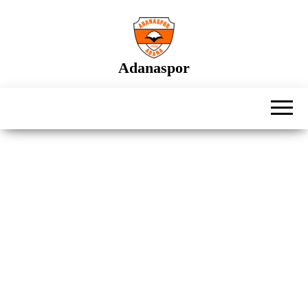
İçeriğe
atla
Adanaspor