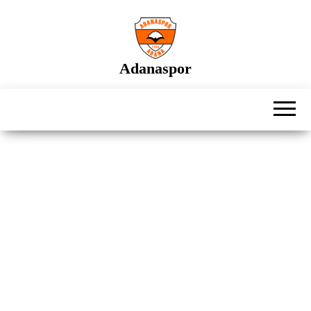
İçeriğe
atla
Adanaspor