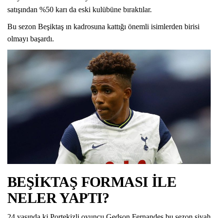
satışından %50 karı da eski kulübüne bıraktılar.
Bu sezon Beşiktaş ın kadrosuna kattığı önemli isimlerden birisi
olmayı başardı.
BEŞİKTAŞ FORMASI İLE
NELER YAPTI?
24 yasında ki Portekizli oyuncu Gedson Fernandes bu sezon siyah