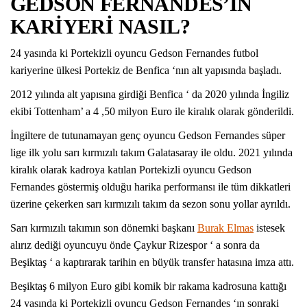
GEDSON FERNANDES’İN
KARİYERİ NASIL?
24 yasında ki Portekizli oyuncu Gedson Fernandes futbol
kariyerine ülkesi Portekiz de Benfica ‘nın alt yapısında başladı.
2012 yılında alt yapısına girdiği Benfica ‘ da 2020 yılında İngiliz
ekibi Tottenham’ a 4 ,50 milyon Euro ile kiralık olarak gönderildi.
İngiltere de tutunamayan genç oyuncu Gedson Fernandes süper
lige ilk yolu sarı kırmızılı takım Galatasaray ile oldu. 2021 yılında
kiralık olarak kadroya katılan Portekizli oyuncu Gedson
Fernandes göstermiş olduğu harika performansı ile tüm dikkatleri
üzerine çekerken sarı kırmızılı takım da sezon sonu yollar ayrıldı.
Sarı kırmızılı takımın son dönemki başkanı
Burak Elmas
istesek
alırız dediği oyuncuyu önde Çaykur Rizespor ‘ a sonra da
Beşiktaş ‘ a kaptırarak tarihin en büyük transfer hatasına imza attı.
Beşiktaş 6 milyon Euro gibi komik bir rakama kadrosuna kattığı
24 yasında ki Portekizli oyuncu Gedson Fernandes ‘ın sonraki