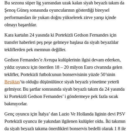
Bu sezonu süper lig yarısından uzak kalan siyah beyazlı takım da
Şenoş Güneş sonasında oyuncularının gösterdiği bireysel
performansları ile yukarı doğru yükselerek zirve yarışı içinde
olmayı başardılar.
Kara kartalın 24 yasında ki Portekizli Gedson Fernandes için
transfer haberleri peş peşe gelmeye başlasa da siyah beyazlılar
tekliflerden pek memnun değiller.
Gedson Fernandes’e Avrupa kulüplerinin ilgisi devam ederken,
yıldız oyuncu için önerilen 18 – 20 milyon Euro civarında gelen
teklifler, Portekizli futbolcunun bonservisinin yüzde 50’sinin
Beşiktaş
‘ta olduğu düşünülünce siyah beyazlı yönetime yeterli
gelmiyor. Bu şartlar sonrasında siyah beyazlı takım da 24 yasında
ki Portekizli Gedson Fernandes’ i göndermeye pek fazla sıcak
bakmıyorlar.
Genç oyuncu için İtalya’ dan Lazio Ve Hollanda liginin devi PSV
Portekizli oyuncu ile yakından ilgilenen kulüpler oldu. İki takımın
da siyah beyazlı takıma önerdikleri bonservis bedelli olarak 1 8 ile