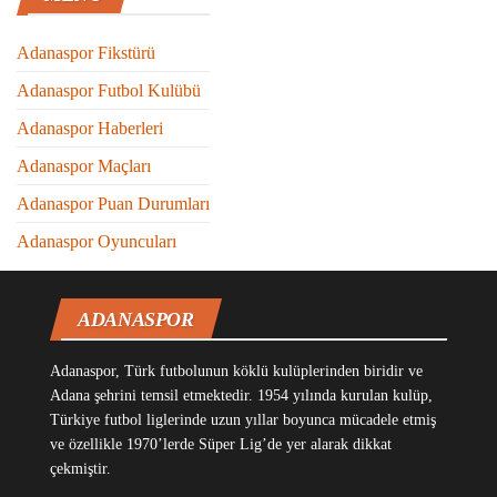
Adanaspor Fikstürü
Adanaspor Futbol Kulübü
Adanaspor Haberleri
Adanaspor Maçları
Adanaspor Puan Durumları
Adanaspor Oyuncuları
ADANASPOR
Adanaspor, Türk futbolunun köklü kulüplerinden biridir ve
Adana şehrini temsil etmektedir. 1954 yılında kurulan kulüp,
Türkiye futbol liglerinde uzun yıllar boyunca mücadele etmiş
ve özellikle 1970’lerde Süper Lig’de yer alarak dikkat
çekmiştir.