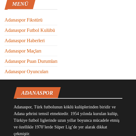
MENÜ
Adanaspor Fikstürü
Adanaspor Futbol Kulübü
Adanaspor Haberleri
Adanaspor Maçları
Adanaspor Puan Durumları
Adanaspor Oyuncuları
ADANASPOR
Adanaspor, Türk futbolunun köklü kulüplerinden biridir ve
Adana şehrini temsil etmektedir. 1954 yılında kurulan kulüp,
Türkiye futbol liglerinde uzun yıllar boyunca mücadele etmiş
ve özellikle 1970’lerde Süper Lig’de yer alarak dikkat
çekmiştir.