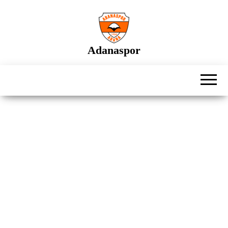
İçeriğe
atla
Adanaspor