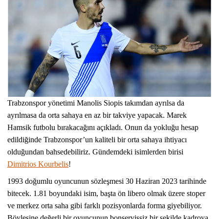
Trabzonspor yönetimi Manolis Siopis takımdan ayrılsa da
ayrılmasa da orta sahaya en az bir takviye yapacak. Marek
Hamsik futbolu bırakacağını açıkladı. Onun da yokluğu hesap
edildiğinde Trabzonspor’un kaliteli bir orta sahaya ihtiyacı
olduğundan bahsedebiliriz. Gündemdeki isimlerden birisi
Dimitrios Kourbelis
!
1993 doğumlu oyuncunun sözleşmesi 30 Haziran 2023 tarihinde
bitecek. 1.81 boyundaki isim, başta ön libero olmak üzere stoper
ve merkez orta saha gibi farklı pozisyonlarda forma giyebiliyor.
Böylesine değerli bir oyuncunun bonservissiz bir şekilde kadroya