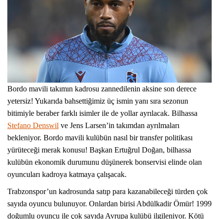
Bordo mavili takımın kadrosu zannedilenin aksine son derece
yetersiz! Yukarıda bahsettiğimiz üç ismin yanı sıra sezonun
bitimiyle beraber farklı isimler ile de yollar ayrılacak. Bilhassa
Stefano Denswil
ve Jens Larsen’in takımdan ayrılmaları
bekleniyor. Bordo mavili kulübün nasıl bir transfer politikası
yürüteceği merak konusu! Başkan Ertuğrul Doğan, bilhassa
kulübün ekonomik durumunu düşünerek bonservisi elinde olan
oyuncuları kadroya katmaya çalışacak.
Trabzonspor’un kadrosunda satıp para kazanabileceği türden çok
sayıda oyuncu bulunuyor. Onlardan birisi Abdülkadir Ömür! 1999
doğumlu oyuncu ile çok sayıda Avrupa kulübü ilgileniyor. Kötü