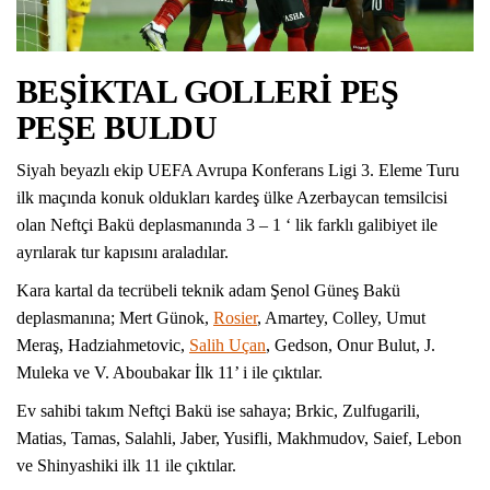
BEŞİKTAL GOLLERİ PEŞ
PEŞE BULDU
Siyah beyazlı ekip UEFA Avrupa Konferans Ligi 3. Eleme Turu
ilk maçında konuk oldukları kardeş ülke Azerbaycan temsilcisi
olan Neftçi Bakü deplasmanında 3 – 1 ‘ lik farklı galibiyet ile
ayrılarak tur kapısını araladılar.
Kara kartal da tecrübeli teknik adam Şenol Güneş Bakü
deplasmanına; Mert Günok,
Rosier
, Amartey, Colley, Umut
Meraş, Hadziahmetovic,
Salih Uçan
, Gedson, Onur Bulut, J.
Muleka ve V. Aboubakar İlk 11’ i ile çıktılar.
Ev sahibi takım Neftçi Bakü ise sahaya; Brkic, Zulfugarili,
Matias, Tamas, Salahli, Jaber, Yusifli, Makhmudov, Saief, Lebon
ve Shinyashiki ilk 11 ile çıktılar.