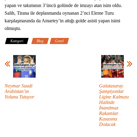
yapan ve takımının 3’üncü golünde de imzayı atan isim oldu.
Salih, Tirana ile deplasmanda oynanan 2’nci Eleme Turu
karşılaşmasında da Amartey’in attığı golde asisti yapan isimi
olmuştu.
Kategori
Blog
Genel
Neymar Suudi
Galatasaray
Arabistan’ın
Şampiyonlar
Yolunu Tutuyor
Ligine Kalması
Halinde
İnanılmaz
Rakamlar
Kasasına
Dolacak