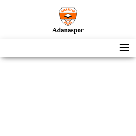
İçeriğe
atla
Adanaspor