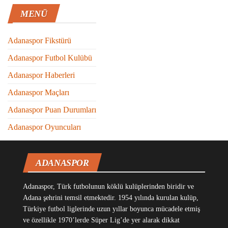
MENÜ
Adanaspor Fikstürü
Adanaspor Futbol Kulübü
Adanaspor Haberleri
Adanaspor Maçları
Adanaspor Puan Durumları
Adanaspor Oyuncuları
ADANASPOR
Adanaspor, Türk futbolunun köklü kulüplerinden biridir ve
Adana şehrini temsil etmektedir. 1954 yılında kurulan kulüp,
Türkiye futbol liglerinde uzun yıllar boyunca mücadele etmiş
ve özellikle 1970’lerde Süper Lig’de yer alarak dikkat