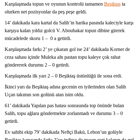
Karşılaşmada topun ve oyunun kontrolü tamamen
Beşiktaş
ta
olurken net pozisyonlar da peş peşe geldi.
14’ dakikada kara kartal da Salih’in harika pasında kaleciyle karşı
karşıya kalan yıldız golcü V. Aboubakar topun dibine girerek
mücadelede skoru 1 – 0 a getirdi.
Karşılaşmada farkı 2’ ye çıkaran gol ise 24’ dakikada Korner de
ceza sahası içinde Muleka altı pastan topu kaleye çok rahat
göndererek durumu 2 – 0 getirdi.
Karşılaşmada ilk yarı 2 – 0 Beşiktaş üstünlüğü ile sona erdi.
İkinci yarı da Beşiktaş adına gecenin en iyilerinden olan Salih
Uçan takımın son golünü atan isim oldu.
61’ dakikada Yapılan pas hatası sonrasında top önünde bulan
Salih, topu ağlara göndermekte zorlanmadı ve durumu 3 – 0
getirdi.
Ev sahibi ekip 79’ dakikada Neftçi Bakü, Lebon’un golüyle
Beşiktaş karşısında farkı 2’ye indirse de maçın geri kalanın da gol